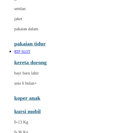
setelan
jaket
pakaian dalam
pakaian tidur
RTP SLOT
kereta dorong
bayi baru lahir
usia 6 bulan+
koper anak
kursi mobil
0-13 Kg
0-36 Kg