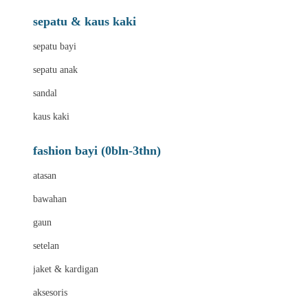
sepatu & kaus kaki
sepatu bayi
sepatu anak
sandal
kaus kaki
fashion bayi (0bln-3thn)
atasan
bawahan
gaun
setelan
jaket & kardigan
aksesoris