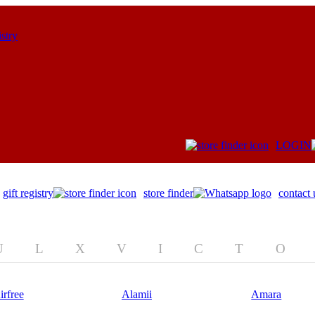
istry
LOGIN
gift registry
store finder
contact 
U
L
X
V
I
C
T
O
irfree
Alamii
Amara